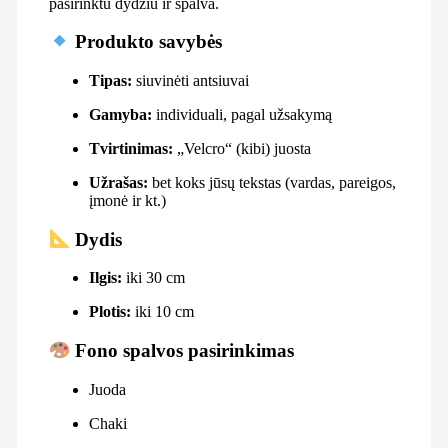
pasirinktu dydžiu ir spalva.
Produkto savybės
Tipas:
siuvinėti antsiuvai
Gamyba:
individuali, pagal užsakymą
Tvirtinimas:
„Velcro“ (kibi) juosta
Užrašas:
bet koks jūsų tekstas (vardas, pareigos,
įmonė ir kt.)
Dydis
Ilgis:
iki 30 cm
Plotis:
iki 10 cm
Fono spalvos pasirinkimas
Juoda
Chaki