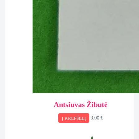
Antsiuvas Žibutė
3.00
€
Į KREPŠELĮ