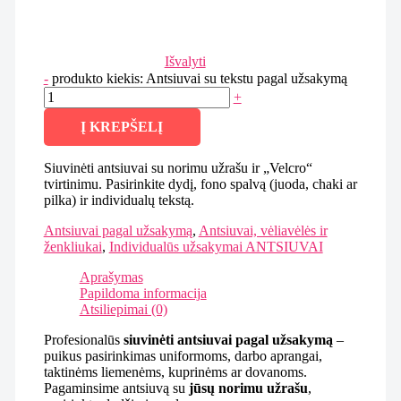
Išvalyti
-
produkto kiekis: Antsiuvai su tekstu pagal užsakymą
+
Į KREPŠELĮ
Siuvinėti antsiuvai su norimu užrašu ir „Velcro“
tvirtinimu. Pasirinkite dydį, fono spalvą (juoda, chaki ar
pilka) ir individualų tekstą.
Antsiuvai pagal užsakymą
,
Antsiuvai, vėliavėlės ir
ženkliukai
,
Individualūs užsakymai ANTSIUVAI
Aprašymas
Papildoma informacija
Atsiliepimai (0)
Profesionalūs
siuvinėti antsiuvai pagal užsakymą
–
puikus pasirinkimas uniformoms, darbo aprangai,
taktinėms liemenėms, kuprinėms ar dovanoms.
Pagaminsime antsiuvą su
jūsų norimu užrašu
,