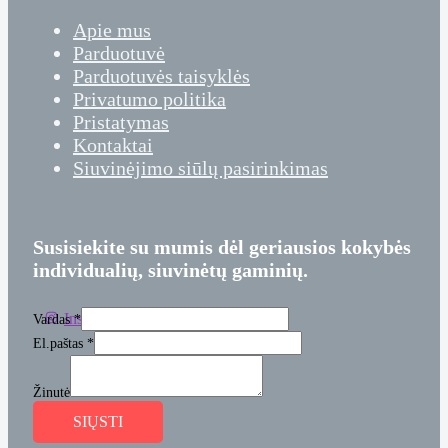
Apie mus
Parduotuvė
Parduotuvės taisyklės
Privatumo politika
Pristatymas
Kontaktai
Siuvinėjimo siūlų pasirinkimas
Susisiekite su mumis dėl geriausios kokybės
individualių, siuvinėtų gaminių.
Instagram
Facebook
Vardas
*
El.paštas
*
Žinutė
SIŲSTI