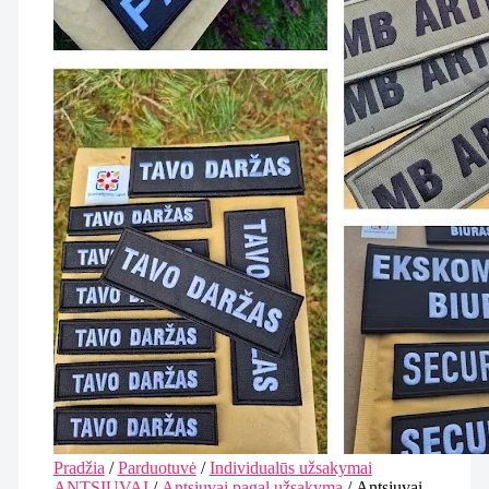
Pradžia
/
Parduotuvė
/
Individualūs užsakymai
ANTSIUVAI
/
Antsiuvai pagal užsakymą
/ Antsiuvai