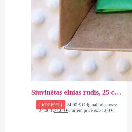
Siuvinėtas elnias rudis, 25 cm,
personalizuota dovana
24.00
€
Original price was:
Į KREPŠELĮ
dėžutėje
24.00 €.
21.00
€
Current price is: 21.00 €.