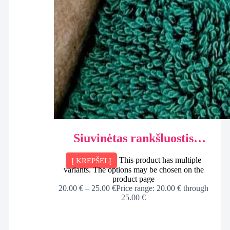
Siuvinėtas rankšluostis
Miškas + siuvinėta Snaigė,
This product has multiple
Į KREPŠELĮ
dėžutėje
variants. The options may be chosen on the
product page
20.00
€
–
25.00
€
Price range: 20.00 € through
25.00 €