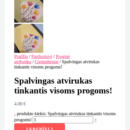
Pradžia
/
Parduotuvė
/
Proginė
atributika
/
Gimtadieniai
/ Spalvingas atvirukas
tinkantis visoms progoms!
Spalvingas atvirukas
tinkantis visoms progoms!
4.00
€
-
produkto kiekis: Spalvingas atvirukas tinkantis visoms
progoms!
+
Į KREPŠELĮ