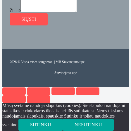
Žinutė
SIŲSTI
2026 © Visos teisės saugomos | MB Siuvinėjimo upė
Siuvinėjimo upė
Mūsų svetainė naudoja slapukus (cookies). Šie slapukai naudojami
statistikos ir rinkodaros tikslais. Jei Jūs sutinkate su šiems tikslams
naudojamais slapukais, spauskite Sutinku ir toliau naudokitės
svetaine.
SUTINKU
NESUTINKU