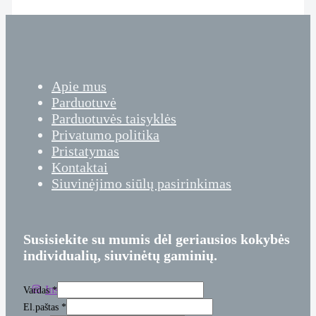
Apie mus
Parduotuvė
Parduotuvės taisyklės
Privatumo politika
Pristatymas
Kontaktai
Siuvinėjimo siūlų pasirinkimas
Susisiekite su mumis dėl geriausios kokybės
individualių, siuvinėtų gaminių.
Instagram
Facebook
Vardas
*
El.paštas
*