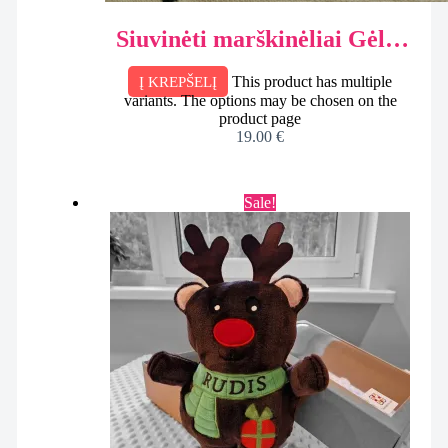
Siuvinėti marškinėliai Gėlės
Mamai, dėžutėje
This product has multiple
Į KREPŠELĮ
variants. The options may be chosen on the
product page
19.00
€
Sale!