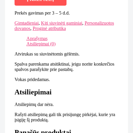
Prekės gavimas per 3 – 5 d.d.
Gimtadieniai
,
Kiti siuvinėti gaminiai
,
Personalizuotos
dovanos
,
Proginė atributika
Aprašymas
Atsiliepimai (0)
Atvirukas su siuvinėtomis gėlėmis.
Spalva parenkama atsitiktinai, jeigu norite konkrečios
spalvos parašykite prie pastabų.
Vokas pridedamas.
Atsiliepimai
Atsiliepimų dar nėra.
Rašyti atsiliepimą gali tik prisijungę pirkėjai, kurie yra
įsigiję šį produktą.
Panašūs produktai