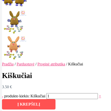
Pradžia
/
Parduotuvė
/
Proginė atributika
/ Kiškučiai
Kiškučiai
3.50
€
-
produkto kiekis: Kiškučiai
+
Į KREPŠELĮ