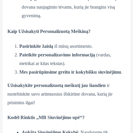
dovana naujagimio tėvams, kurią jie brangins visą
gyvenimą.
Kaip Užsisakyti Personalizuotą Meškiną?
Pasirinkite žaislą
iš mūsų asortimento.
Pateikite personalizavimo informaciją
(vardas,
metrikai ar kitas tekstas).
Mes pasirūpinsime greitu ir kokybišku siuvinėjimu
.
Užsisakykite personalizuotą meškutį jau šiandien
ir
nustebinkite savo artimuosius išskirtine dovana, kurią jie
prisimins ilgai!
Kodėl Rinktis „MB Siuvinėjimo upė“?
Aukšta Siuvinėjimo Kokybė
: Naudojame tik