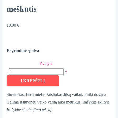
meškutis
18.00
€
Pagrindinė spalva
Išvalyti
-
+
Į KREPŠELĮ
Siuvinėtas, labai mielas žaisliukas Jūsų vaikui. Puiki dovana!
Galima išsiuvinėti vaiko vardą arba metrikus. Įrašykite skiltyje
Įrašykite siuvinėjimo tekstą