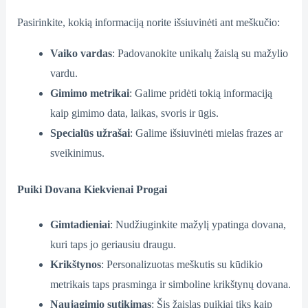
Pasirinkite, kokią informaciją norite išsiuvinėti ant meškučio:
Vaiko vardas
: Padovanokite unikalų žaislą su mažylio
vardu.
Gimimo metrikai
: Galime pridėti tokią informaciją
kaip gimimo data, laikas, svoris ir ūgis.
Specialūs užrašai
: Galime išsiuvinėti mielas frazes ar
sveikinimus.
Puiki Dovana Kiekvienai Progai
Gimtadieniai
: Nudžiuginkite mažylį ypatinga dovana,
kuri taps jo geriausiu draugu.
Krikštynos
: Personalizuotas meškutis su kūdikio
metrikais taps prasminga ir simboline krikštynų dovana.
Naujagimio sutikimas
: Šis žaislas puikiai tiks kaip