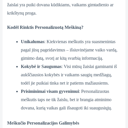
žaislai yra puiki dovana kūdikiams, vaikams gimtadienio ar
krikštynų proga.
Kodėl Rinktis Personalizuotą Meškiną?
Unikalumas
: Kiekvienas meškutis yra suasmenintas
pagal jūsų pageidavimus – išsiuvinėjame vaiko vardą,
gimimo datą, svorį ar kitą svarbią informaciją.
Kokybė ir Saugumas
: Visi mūsų žaislai gaminami iš
aukščiausios kokybės ir vaikams saugių medžiagų,
todėl jie puikiai tinka net ir patiems mažiausiems.
Prisiminimai visam gyvenimui
: Personalizuotas
meškutis taps ne tik žaislu, bet ir brangia atminimo
dovana, kurią vaikas gali išsaugoti iki suaugusiųjų.
Meškučio Personalizacijos Galimybės