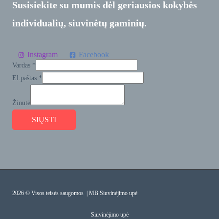
Susisiekite su mumis dėl geriausios kokybės
individualių, siuvinėtų gaminių.
Instagram
Facebook
Vardas
*
El.paštas
*
Žinutė
SIŲSTI
2026 © Visos teisės saugomos | MB Siuvinėjimo upė
Siuvinėjimo upė