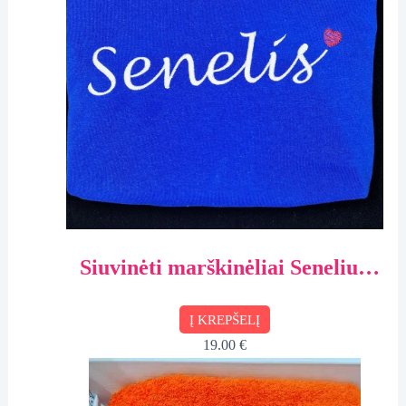
Siuvinėti marškinėliai Seneliui,
dėžutėje
Į KREPŠELĮ
19.00
€