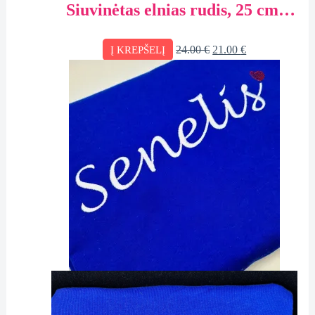
Siuvinėtas elnias rudis, 25 cm,
personalizuota dovana dėžutėje
24.00
€
21.00
€
Į KREPŠELĮ