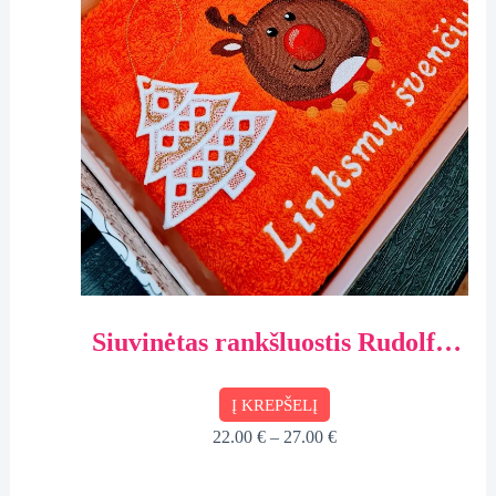
Siuvinėtas rankšluostis Rudolfas
su siuvinėta egle, dėžutėje
Į KREPŠELĮ
22.00
€
–
27.00
€