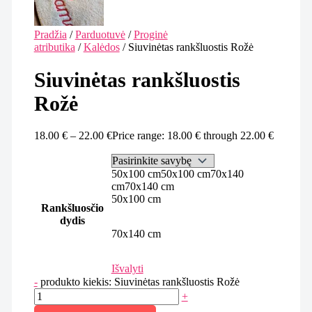
Pradžia
/
Parduotuvė
/
Proginė
atributika
/
Kalėdos
/ Siuvinėtas rankšluostis Rožė
Siuvinėtas rankšluostis
Rožė
18.00
€
–
22.00
€
Price range: 18.00 € through 22.00 €
50x100 cm
50x100 cm
70x140
cm
70x140 cm
50x100 cm
Rankšluosčio
dydis
70x140 cm
Išvalyti
-
produkto kiekis: Siuvinėtas rankšluostis Rožė
+