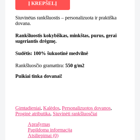
Į KREPŠELĮ
Siuvinėtas rankšluostis – personalizuota ir praktiška
dovana.
Rankšluostis kokybiškas, minkštas, purus, gerai
sugeriantis drėgmę.
Sudėtis:
100% šukuotinė medvilnė
Rankšluosčio gramatūra:
550 g/m2
Puikiai tinka dovanai!
Gimtadieniai
,
Kalėdos
,
Personalizuotos dovanos
,
Proginė atributika
,
Siuvinėti rankšluosčiai
Aprašymas
Papildoma informacija
Atsiliepimai (0)