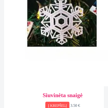
Siuvinėta snaigė
3.50
€
Į KREPŠELĮ