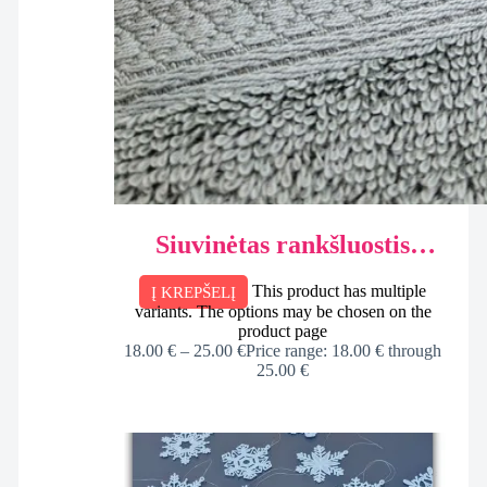
Siuvinėtas rankšluostis
Tėčio/Senelio/Krikšto tėčio
This product has multiple
Į KREPŠELĮ
variants. The options may be chosen on the
product page
18.00
€
–
25.00
€
Price range: 18.00 € through
25.00 €