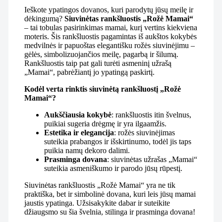
Ieškote ypatingos dovanos, kuri parodytų jūsų meilę ir
dėkingumą?
Siuvinėtas rankšluostis „Rožė Mamai“
– tai tobulas pasirinkimas mamai, kurį vertins kiekviena
moteris. Šis rankšluostis pagamintas iš aukštos kokybės
medvilnės ir papuoštas elegantišku rožės siuvinėjimu –
gėlės, simbolizuojančios meilę, pagarbą ir šilumą.
Rankšluostis taip pat gali turėti asmeninį užrašą
„Mamai“, pabrėžiantį jo ypatingą paskirtį.
Kodėl verta rinktis siuvinėtą rankšluostį „Rožė
Mamai“?
Aukščiausia kokybė
: rankšluostis itin švelnus,
puikiai sugeria drėgmę ir yra ilgaamžis.
Estetika ir elegancija
: rožės siuvinėjimas
suteikia prabangos ir išskirtinumo, todėl jis taps
puikia namų dekoro dalimi.
Prasminga dovana
: siuvinėtas užrašas „Mamai“
suteikia asmeniškumo ir parodo jūsų rūpestį.
Siuvinėtas rankšluostis „Rožė Mamai“ yra ne tik
praktiška, bet ir simbolinė dovana, kuri leis jūsų mamai
jaustis ypatinga. Užsisakykite dabar ir suteikite
džiaugsmo su šia švelnia, stilinga ir prasminga dovana!