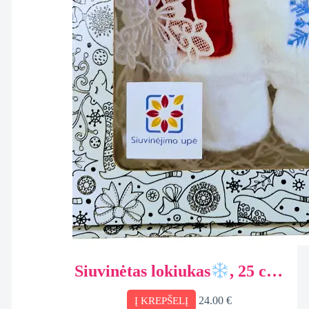
Siuvinėtas lokiukas
, 25 cm.
personalizuota dovana
24.00
€
Į KREPŠELĮ