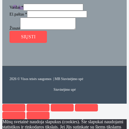
Instagram
Facebook
Vardas
*
El.paštas
*
Žinutė
SIŲSTI
2026 © Visos teisės saugomos | MB Siuvinėjimo upė
Siuvinėjimo upė
Mūsų svetainė naudoja slapukus (cookies). Šie slapukai naudojami
statistikos ir rinkodaros tikslais. Jei Jūs sutinkate su šiems tikslams