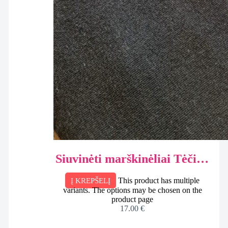
Siuvinėti marškinėliai Tėčiui,
dėžutėje
This product has multiple
Į KREPŠELĮ
variants. The options may be chosen on the
product page
17.00
€