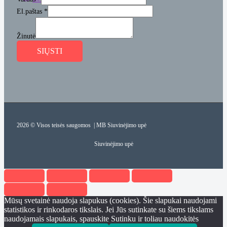
El.paštas
*
Žinutė
SIŲSTI
2026 © Visos teisės saugomos | MB Siuvinėjimo upė
Siuvinėjimo upė
Mūsų svetainė naudoja slapukus (cookies). Šie slapukai naudojami
statistikos ir rinkodaros tikslais. Jei Jūs sutinkate su šiems tikslams
naudojamais slapukais, spauskite Sutinku ir toliau naudokitės