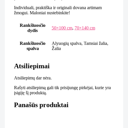
Individuali, praktiška ir originali dovana artimam
žmogui. Maloniai nustebinkite!
Rankšluosčio
50×100 cm
,
70×140 cm
dydis
Rankšluosčio
Alyuogių spalva, Tamsiai žalia,
spalva
Žalia
Atsiliepimai
Atsiliepimų dar nėra.
Rašyti atsiliepimą gali tik prisijungę pirkėjai, kurie yra
įsigiję šį produktą.
Panašūs produktai