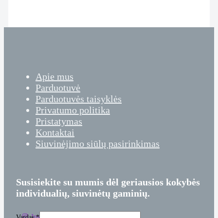
Apie mus
Parduotuvė
Parduotuvės taisyklės
Privatumo politika
Pristatymas
Kontaktai
Siuvinėjimo siūlų pasirinkimas
Susisiekite su mumis dėl geriausios kokybės
individualių, siuvinėtų gaminių.
Instagram
Facebook
Vardas
*