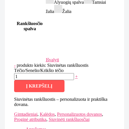
Alyuogių spalva
Tamsiai
žalia
Žalia
Rankšluosčio
spalva
Išvalyti
-
produkto kiekis: Siuvinėtas rankšluostis
Tėčio/Senelio/Krikšto tėčio
+
Į KREPŠELĮ
Siuvinėtas rankšluostis – personalizuota ir praktiška
dovana.
Gimtadieniai
,
Kalėdos
,
Personalizuotos dovanos
,
Proginė atributika
,
Siuvinėti rankšluosčiai