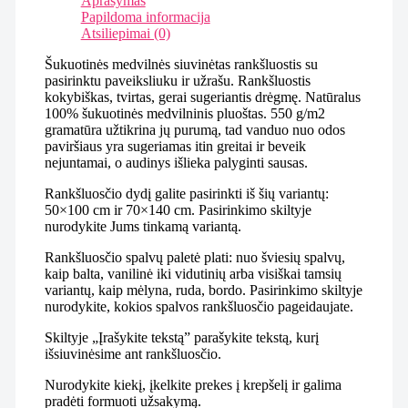
Aprašymas
Papildoma informacija
Atsiliepimai (0)
Šukuotinės medvilnės siuvinėtas rankšluostis su
pasirinktu paveiksliuku ir užrašu. Rankšluostis
kokybiškas, tvirtas, gerai sugeriantis drėgmę. Natūralus
100% šukuotinės medvilninis pluoštas. 550 g/m2
gramatūra užtikrina jų purumą, tad vanduo nuo odos
paviršiaus yra sugeriamas itin greitai ir beveik
nejuntamai, o audinys išlieka palyginti sausas.
Rankšluosčio dydį galite pasirinkti iš šių variantų:
50×100 cm ir 70×140 cm. Pasirinkimo skiltyje
nurodykite Jums tinkamą variantą.
Rankšluosčio spalvų paletė plati: nuo šviesių spalvų,
kaip balta, vanilinė iki vidutinių arba visiškai tamsių
variantų, kaip mėlyna, ruda, bordo. Pasirinkimo skiltyje
nurodykite, kokios spalvos rankšluosčio pageidaujate.
Skiltyje „Įrašykite tekstą” parašykite tekstą, kurį
išsiuvinėsime ant rankšluosčio.
Nurodykite kiekį, įkelkite prekes į krepšelį ir galima
pradėti formuoti užsakymą.