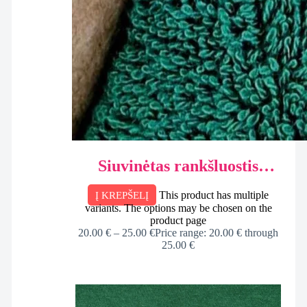
Siuvinėtas rankšluostis
Miškas + siuvinėta Snaigė,
This product has multiple
Į KREPŠELĮ
dėžutėje
variants. The options may be chosen on the
product page
20.00
€
–
25.00
€
Price range: 20.00 € through
25.00 €