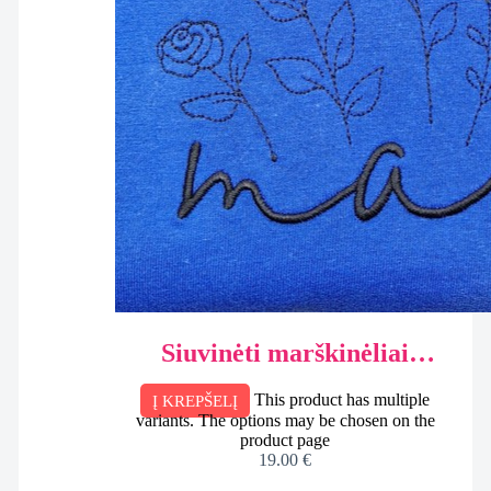
Siuvinėti marškinėliai
Mamai, dėžutėje
This product has multiple
Į KREPŠELĮ
variants. The options may be chosen on the
product page
19.00
€