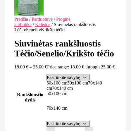
Pradžia
/
Parduotuvė
/
Proginė
atributika
/
Kalėdos
/ Siuvinėtas rankšluostis
Tėčio/Senelio/Krikšto tėčio
Siuvinėtas rankšluostis
Tėčio/Senelio/Krikšto tėčio
18.00
€
–
25.00
€
Price range: 18.00 € through 25.00 €
50x100 cm
50x100 cm
70x140
cm
70x140 cm
50x100 cm
Rankšluosčio
dydis
70x140 cm