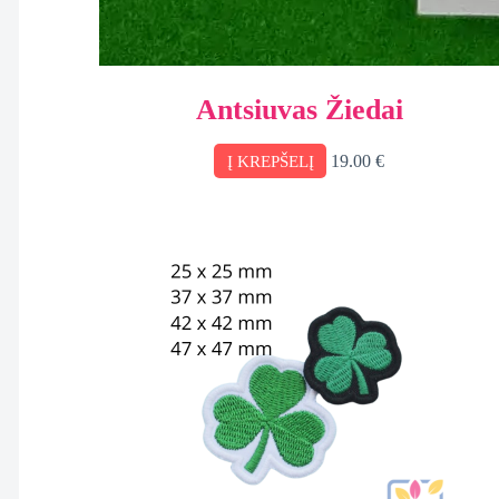
Antsiuvas Žiedai
19.00
€
Į KREPŠELĮ