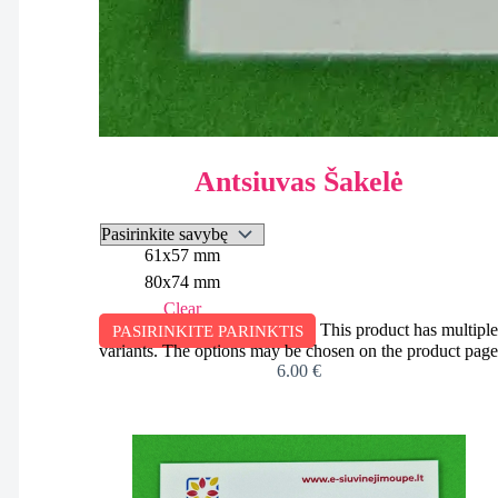
Antsiuvas Šakelė
61x57 mm
80x74 mm
Clear
This product has multiple
PASIRINKITE PARINKTIS
variants. The options may be chosen on the product pag
6.00
€