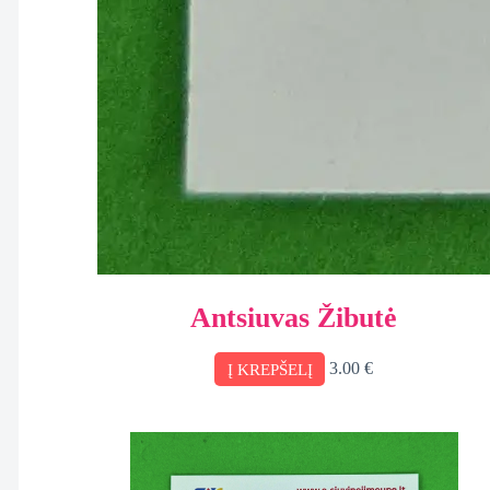
Antsiuvas Žibutė
3.00
€
Į KREPŠELĮ