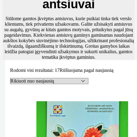
antsiuvai
Siūlome gamtos įkvėptus antsiuvus, kurie puikiai tinka tiek verslo
klientams, tiek privatiems užsakovams. Galite užsisakyti antsiuvus
su augalų, gyvūnų ar kitais gamtos motyvais, pritaikytus pagal jūsų
pageidavimus. Kiekvienas antsiuvų gaminys gaminamas naudojant
aukštos kokybės siuvinėjimo technologijas, užtikrinant profesionalią
išvaizdą, ilgaamžiškumą ir išskirtinumą. Greitas gamybos laikas
leidžia patogiai įgyvendinti užsakymus ir sukurti unikalius, gamtos
tematika įkvėptus gaminius.
Rodomi visi rezultatai: 17
Rūšiuojama pagal naujausią