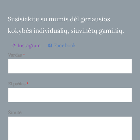
Susisiekite su mumis dėl geriausios
kokybės individualių, siuvinėtų gaminių.
Instagram
Facebook
Vardas
*
El.paštas
*
Žinutė