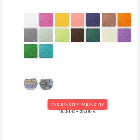
PASIRINKITE PARINKTIS
18.00
€
–
25.00
€