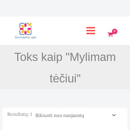
Pereiti
prie
turinio
Toks kaip "Mylimam
tėčiui"
Rezultatų: 1