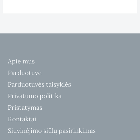
u
g
N
h
2
U
5
.
O
0
0
L
€
A
Apie mus
I
Parduotuvė
Parduotuvės taisyklės
D
Privatumo politika
A
Pristatymas
Kontaktai
Siuvinėjimo siūlų pasirinkimas