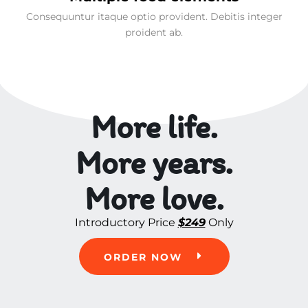
Consequuntur itaque optio provident. Debitis integer
proident ab.
More life.
More years.
More love.
Introductory Price
$249
Only
ORDER NOW