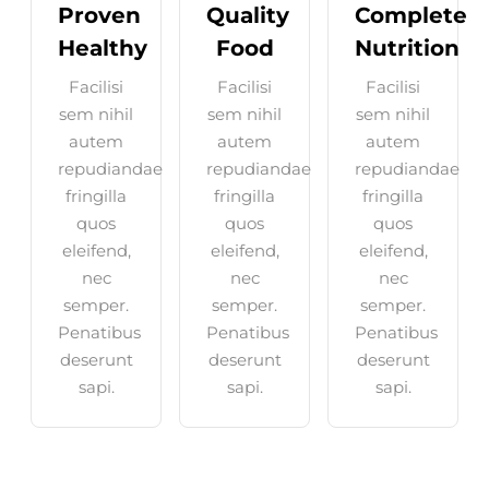
Proven
Quality
Complete
Healthy
Food
Nutrition
Facilisi
Facilisi
Facilisi
sem nihil
sem nihil
sem nihil
autem
autem
autem
repudiandae
repudiandae
repudiandae
fringilla
fringilla
fringilla
quos
quos
quos
eleifend,
eleifend,
eleifend,
nec
nec
nec
semper.
semper.
semper.
Penatibus
Penatibus
Penatibus
deserunt
deserunt
deserunt
sapi.
sapi.
sapi.